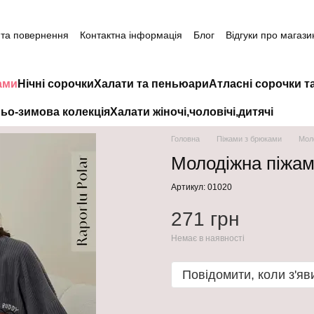
 та повернення
Контактна інформація
Блог
Відгуки про магази
ами
Нічні сорочки
Халати та пеньюари
Атласні сорочки т
ьо-зимова колекція
Халати жіночі,чоловічі,дитячі
Головна
Піжами з брюками
Мол
Молодіжна піжам
Артикул: 01020
271 грн
Немає в наявності
Повідомити, коли з'яв