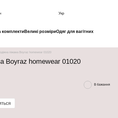
н
Укр
а комплекти
Великі розміри
Одяг для вагітних
одіжна піжама Boyraz homewear 01020
а Boyraz homewear 01020
В бажання
иться