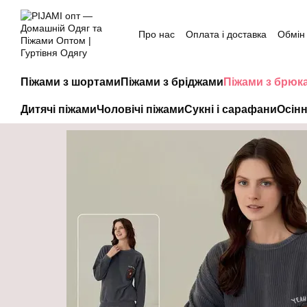
Перейти до основного контенту
Про нас
Оплата і доставка
Обмін
Піжами з шортами
Піжами з бріджами
Піжами з брюк
Дитячі піжами
Чоловічі піжами
Сукні і сарафани
Осінн