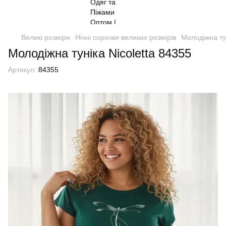
Великі розміри
Нічні сорочки великих розмірів
Молодіжна тун
Молодіжна туніка Nicoletta 84355
Артикул:
84355