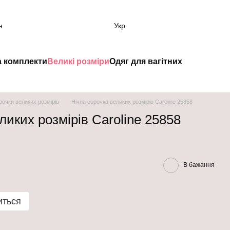
н
Укр
а комплекти
Великі розміри
Одяг для вагітних
орочки великих розмірів
Нічна сорочка великих розмірів Caroline 25858
ликих розмірів Caroline 25858
В бажання
иться