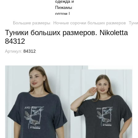
Большие размеры
Ночные сорочки больших размеров
Туни
Туники больших размеров. Nikoletta
84312
Артикул:
84312