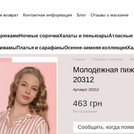
и возврат
Контактная информация
Блог
Отзывы о магазине
брюками
Ночные сорочки
Халаты и пеньюары
Атласные 
пижамы
Платья и сарафаны
Осенне-зимняя коллекция
Ха
Главная
Пижамы с шортами
Мо
Молодежная пижа
20312
Артикул: 20312
463 грн
Нет в наличии
Сообщить, когда появ