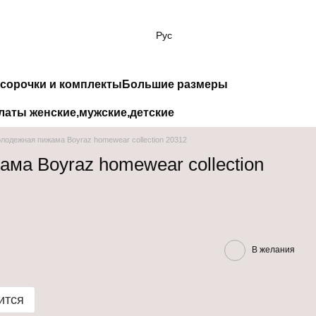
Рус
сорочки и комплекты
Большие размеры
латы женские,мужские,детские
лодежная пижама Boyraz homewear collection 20312
ма Boyraz homewear collection
В желания
ится