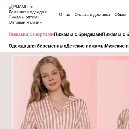
Перейти к основному контенту
О нас
Оплата и доставка
Обмен 
Пижамы с шортами
Пижамы с бриджами
Пижамы с 
Одежда для беременных
Детские пижамы
Мужские 