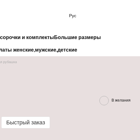
Рус
сорочки и комплекты
Большие размеры
латы женские,мужские,детские
я рубашка
В желания
Быстрый заказ