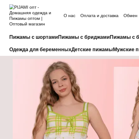
Перейти к основному контенту
О нас
Оплата и доставка
Обмен 
Пижамы с шортами
Пижамы с бриджами
Пижамы с 
Одежда для беременных
Детские пижамы
Мужские 