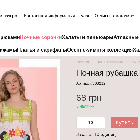
и возврат
Контактная информация
Блог
Отзывы о магазине
брюками
Ночные сорочки
Халаты и пеньюары
Атласные 
пижамы
Платья и сарафаны
Осенне-зимняя коллекция
Ха
Главная
Ночные сорочки
Ночна
Ночная рубашка
Артикул: 308222
68 грн
В наличии
Купить
Заказ от 10 единиц