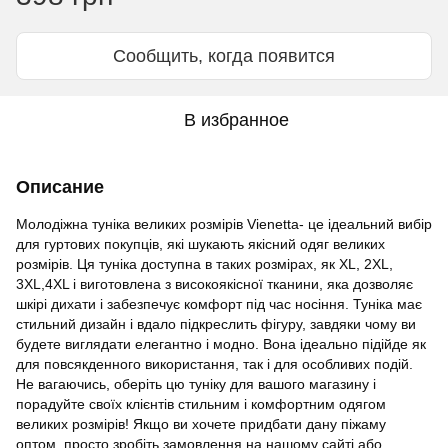
Сообщить, когда появится
В избранное
Описание
Молодіжна туніка великих розмірів Vienetta- це ідеальний вибір
для гуртових покупців, які шукають якісний одяг великих
розмірів. Ця туніка доступна в таких розмірах, як XL, 2XL,
3XL,4XL і виготовлена з високоякісної тканини, яка дозволяє
шкірі дихати і забезпечує комфорт під час носіння. Туніка має
стильний дизайн і вдало підкреслить фігуру, завдяки чому ви
будете виглядати елегантно і модно. Вона ідеально підійде як
для повсякденного використання, так і для особливих подій.
Не вагаючись, оберіть цю туніку для вашого магазину і
порадуйте своїх клієнтів стильним і комфортним одягом
великих розмірів! Якщо ви хочете придбати дану піжаму
оптом, просто зробіть замовлення на нашому сайті або