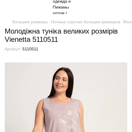
Большие размеры
Ночные сорочки больших размеров
Моло
Молодіжна туніка великих розмірів
Vienetta 5110511
Артикул:
5110511