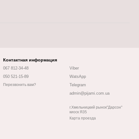
Контактная информация
067 812-34-48
Viber
050 521-15-89
WatsApp
Telegram
Перезвонить вам?
admin@pijami.com.ua
г.Хмельницкий рынок"Дарсон"
киоск Я35
Карта проезда