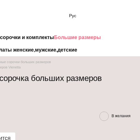
Рус
сорочки и комплекты
Большие размеры
латы женские,мужские,детские
ные сорочки больших размеров
ров Vienetta
сорочка больших размеров
В желания
ится