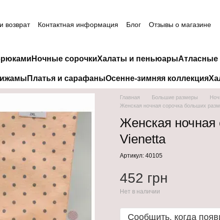
и возврат
Контактная информация
Блог
Отзывы о магазине
брюками
Ночные сорочки
Халаты и пеньюары
Атласные 
пижамы
Платья и сарафаны
Осенне-зимняя коллекция
Ха
Главная
Большие размеры
Ноч
Женская ночная сорочка больших разме
Женская ночная 
Vienetta
Артикул: 40105
452 грн
Нет в наличии
Сообщить, когда появ