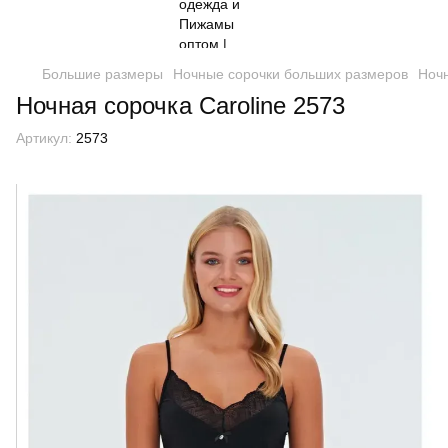
Большие размеры
Ночные сорочки больших размеров
Ночн
Ночная сорочка Caroline 2573
Артикул:
2573