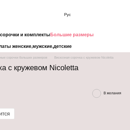
Рус
сорочки и комплекты
Большие размеры
латы женские,мужские,детские
ные сорочки больших размеров
Вискозная сорочка с кружевом Nicoletta
а с кружевом Nicoletta
В желания
ится