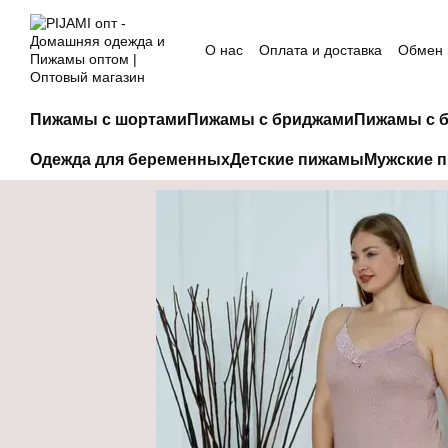
Перейти к основному контенту
О нас
Оплата и доставка
Обмен 
Пижамы с шортами
Пижамы с бриджами
Пижамы с 
Одежда для беременных
Детские пижамы
Мужские 