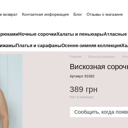
и возврат
Контактная информация
Блог
Отзывы о магазине
брюками
Ночные сорочки
Халаты и пеньюары
Атласные 
пижамы
Платья и сарафаны
Осенне-зимняя коллекция
Ха
Главная
Большие размеры
Ноч
Вискозная сорочк
Артикул: 81682
389 грн
Нет в наличии
Сообщить, когда появ