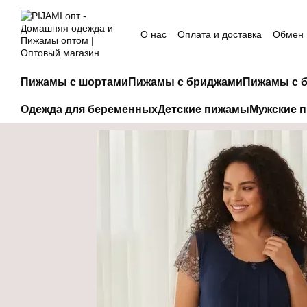
Перейти к основному контенту
О нас
Оплата и доставка
Обмен 
Пижамы с шортами
Пижамы с бриджами
Пижамы с 
Одежда для беременных
Детские пижамы
Мужские 