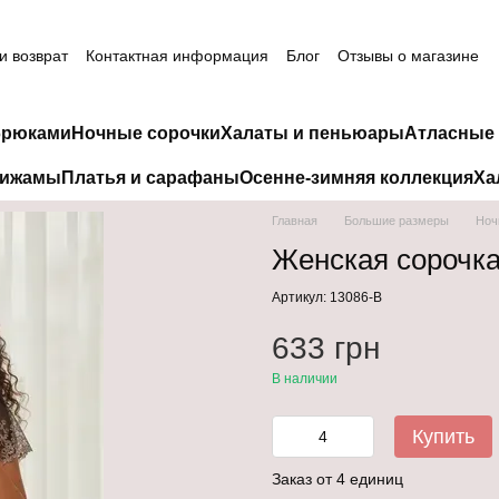
и возврат
Контактная информация
Блог
Отзывы о магазине
брюками
Ночные сорочки
Халаты и пеньюары
Атласные 
пижамы
Платья и сарафаны
Осенне-зимняя коллекция
Ха
Главная
Большие размеры
Ноч
Женская сорочка
Артикул: 13086-B
633 грн
В наличии
Купить
Заказ от 4 единиц