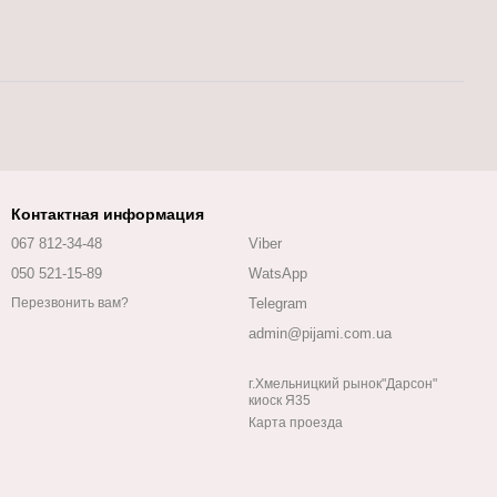
Контактная информация
067 812-34-48
Viber
050 521-15-89
WatsApp
Telegram
Перезвонить вам?
admin@pijami.com.ua
г.Хмельницкий рынок"Дарсон"
киоск Я35
Карта проезда