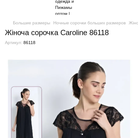
Большие размеры
Ночные сорочки больших размеров
Жіно
Жіноча сорочка Caroline 86118
Артикул:
86118