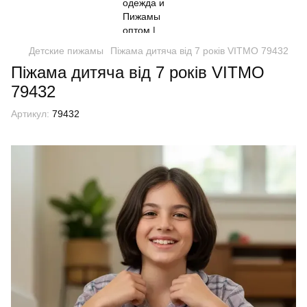
Детские пижамы
Піжама дитяча від 7 років VITMO 79432
Піжама дитяча від 7 років VITMO
79432
Артикул:
79432