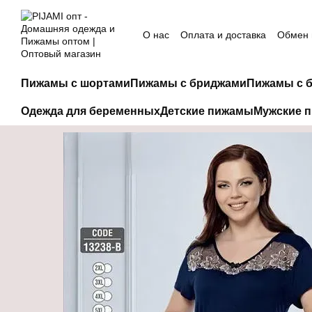
Перейти к основному контенту
О нас
Оплата и доставка
Обмен 
Пижамы с шортами
Пижамы с бриджами
Пижамы с 
Одежда для беременных
Детские пижамы
Мужские 