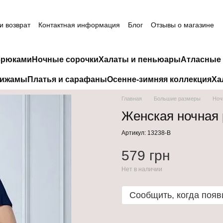
и возврат
Контактная информация
Блог
Отзывы о магазине
брюками
Ночные сорочки
Халаты и пеньюары
Атласные 
пижамы
Платья и сарафаны
Осенне-зимняя коллекция
Ха
Главная
Большие размеры
Ноч
Женская ночная 
Артикул: 13238-B
579 грн
Нет в наличии
Сообщить, когда появ