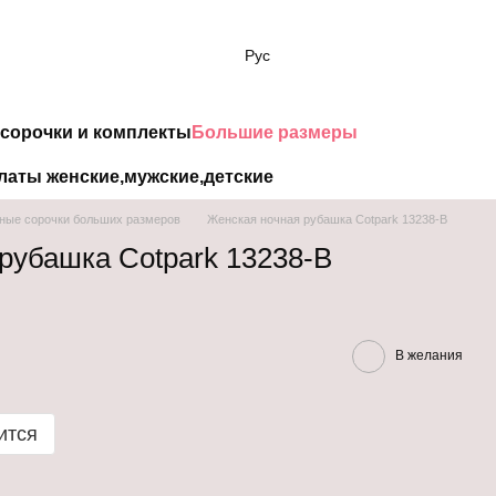
Рус
сорочки и комплекты
Большие размеры
латы женские,мужские,детские
ные сорочки больших размеров
Женская ночная рубашка Cotpark 13238-B
рубашка Cotpark 13238-B
В желания
ится