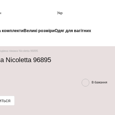
н
Укр
а комплекти
Великі розміри
Одяг для вагітних
діжна піжама Nicoletta 96895
 Nicoletta 96895
В бажання
иться