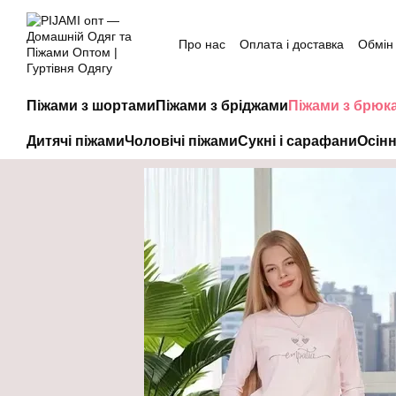
Перейти до основного контенту
Про нас
Оплата і доставка
Обмін
Піжами з шортами
Піжами з бріджами
Піжами з брюк
Дитячі піжами
Чоловічі піжами
Сукні і сарафани
Осінн