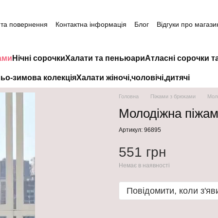
 та повернення
Контактна інформація
Блог
Відгуки про магази
ами
Нічні сорочки
Халати та пеньюари
Атласні сорочки т
ьо-зимова колекція
Халати жіночі,чоловічі,дитячі
Головна
Піжами з брюками
Моло
Молодіжна піжама
Артикул: 96895
551 грн
Немає в наявності
Повідомити, коли з'яв