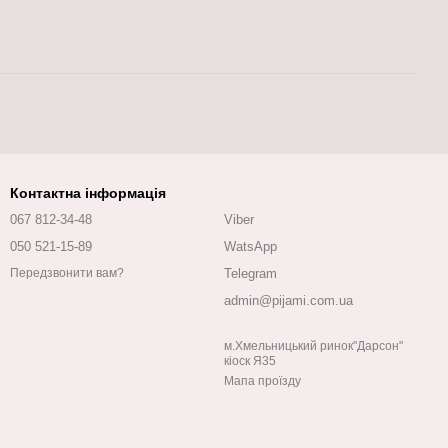
Контактна інформація
067 812-34-48
Viber
050 521-15-89
WatsApp
Telegram
Передзвонити вам?
admin@pijami.com.ua
м.Хмельницький ринок"Дарсон"
кіоск Я35
Мапа проїзду