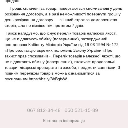
продаж.
Гроші, сплачені за товар, повертаються споживачеві у день
розірвання договору, а в разі неможливості повернути гроші у
день розірвання договору — в інший строк за домовленістю
сторін, але не пізніше ніж протягом 7 днів.
Також нагадуємо, що існує перелік товарів належної якості,
що не підлягають обміну (поверненню), затверджений
постановою Кабінету Міністрів України від 19.03.1994 № 172
«Про реалізацію окремих положень Закону України «Про
захист прав споживачів». Перелік товарів належної якості, що
не підлягають обміну (поверненню), включає: продовольчі
товари, лікарські препарати та засоби, предмети сангігієни. З
повним переліком товарів можна ознайомитися за
посиланням
https://bit.ly/3bBgfyW
.
067 812-34-48
050 521-15-89
Контактна інформація