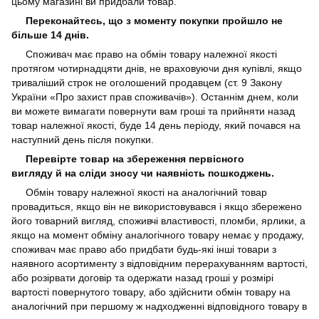
цьому магазині ви придбали товар.
Переконайтесь, що з моменту покупки пройшло не
більше 14 днів.
Споживач має право на обмін товару належної якості
протягом чотирнадцяти днів, не враховуючи дня купівлі, якщо
триваліший строк не оголошений продавцем (ст. 9 Закону
України «Про захист прав споживачів»). Останнім днем, коли
ви можете вимагати повернути вам гроші та прийняти назад
товар належної якості, буде 14 день періоду, який почався на
наступний день після покупки.
Перевірте товар на збереження первісного
вигляду
й
на сліди зносу чи наявність пошкоджень.
Обмін товару належної якості на аналогічний товар
провадиться, якщо він не використовувався і якщо збережено
його товарний вигляд, споживчі властивості, пломби, ярлики, а
якщо на момент обміну аналогічного товару немає у продажу,
споживач має право або придбати будь-які інші товари з
наявного асортименту з відповідним перерахуванням вартості,
або розірвати договір та одержати назад гроші у розмірі
вартості повернутого товару, або здійснити обмін товару на
аналогічний при першому ж надходженні відповідного товару в