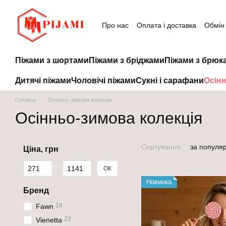
Перейти до основного контенту
Про нас
Оплата і доставка
Обмін
Піжами з шортами
Піжами з бріджами
Піжами з брюк
Дитячі піжами
Чоловічі піжами
Сукні і сарафани
Осінн
Головна
Осінньо-зимова колекція
Осінньо-зимова колекція
Сортування:
за популя
Ціна, грн
Від Ціна, грн
До Ціна, грн
ОК
Новинка
Бренд
16
Fawn
22
Vienetta