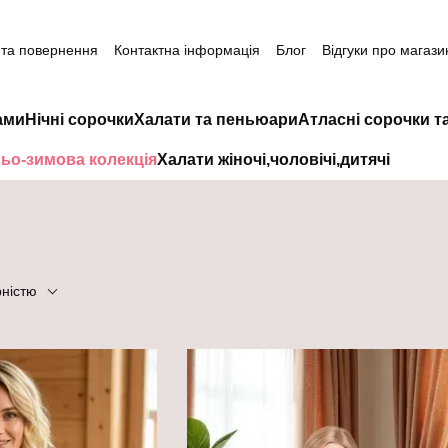
 та повернення
Контактна інформація
Блог
Відгуки про магази
ами
Нічні сорочки
Халати та пеньюари
Атласні сорочки т
ьо-зимова колекція
Халати жіночі,чоловічі,дитячі
рністю