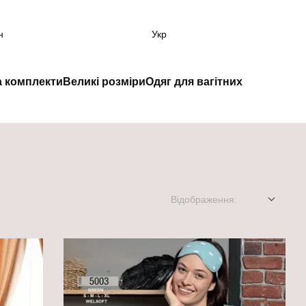
н
Укр
а комплекти
Великі розміри
Одяг для вагітних
Відображення: