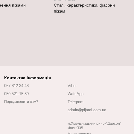
кнення піжами
Стилі, характеристики, фасони
піжам
Контактна інформація
067 812-34-48
Viber
050 521-15-89
WatsApp
Telegram
Передзвонити вам?
admin@pijami.com.ua
м.Хмельницький ринок"Дарсон"
кіоск Я35