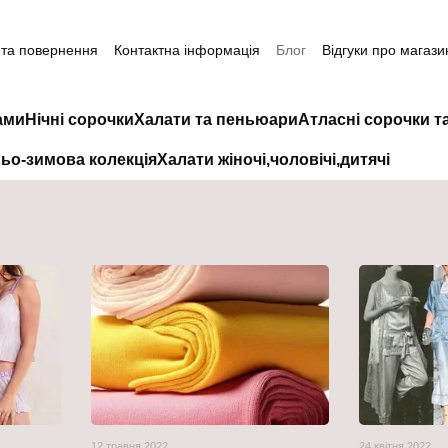
 та повернення
Контактна інформація
Блог
Відгуки про магази
ами
Нічні сорочки
Халати та пеньюари
Атласні сорочки т
ьо-зимова колекція
Халати жіночі,чоловічі,дитячі
12 травня 2022
24 квітня 2022