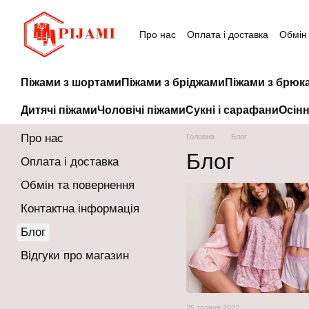
Перейти до основного контенту
Про нас
Оплата і доставка
Обмін
Піжами з шортами
Піжами з бріджами
Піжами з брюк
Дитячі піжами
Чоловічі піжами
Сукні і сарафани
Осінн
Про нас
Головна
Блог
Блог
Оплата і доставка
Обмін та повернення
Контактна інформація
Блог
Відгуки про магазин
25 травня 2022