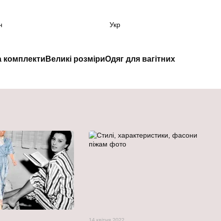
н
Укр
а комплекти
Великі розміри
Одяг для вагітних
14 квітня 2022