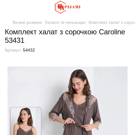
Великі розміри
Халати та пеньюари
Комплект халат з соро
Комплект халат з сорочкою Caroline
53431
Артикул:
54432