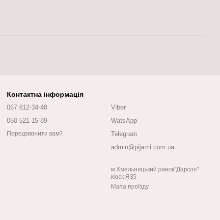
Контактна інформація
067 812-34-48
Viber
050 521-15-89
WatsApp
Telegram
Передзвонити вам?
admin@pijami.com.ua
м.Хмельницький ринок"Дарсон"
кіоск Я35
Мапа проїзду