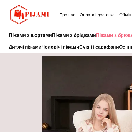
Перейти до основного контенту
Про нас
Оплата і доставка
Обмін
Піжами з шортами
Піжами з бріджами
Піжами з брюк
Дитячі піжами
Чоловічі піжами
Сукні і сарафани
Осінн