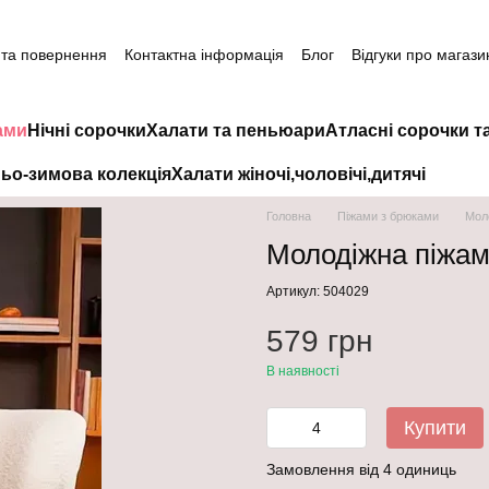
 та повернення
Контактна інформація
Блог
Відгуки про магази
ами
Нічні сорочки
Халати та пеньюари
Атласні сорочки т
ьо-зимова колекція
Халати жіночі,чоловічі,дитячі
Головна
Піжами з брюками
Моло
Молодіжна піжам
Артикул: 504029
579 грн
В наявності
Купити
Замовлення від 4 одиниць