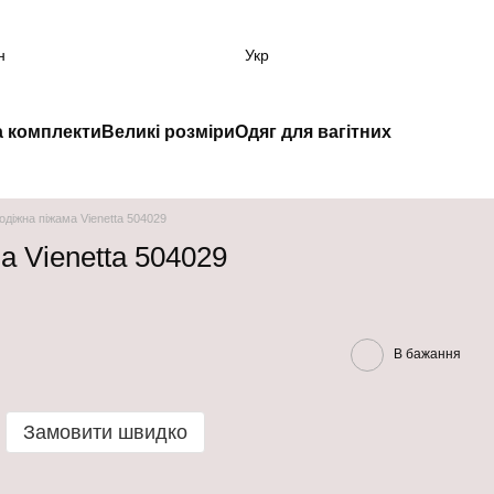
н
Укр
а комплекти
Великі розміри
Одяг для вагітних
діжна піжама Vienetta 504029
а Vienetta 504029
В бажання
Замовити швидко