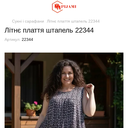
Сукні і сарафани
Літнє плаття штапель 22344
Літнє плаття штапель 22344
Артикул:
22344