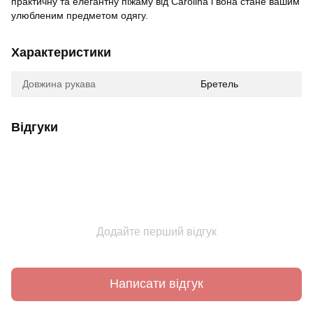
практичну та елегантну піжаму від Carolina і вона стане вашим
улюбленим предметом одягу.
Характеристики
Довжина рукава
Бретель
Відгуки
Додайте перший відгук
Написати відгук