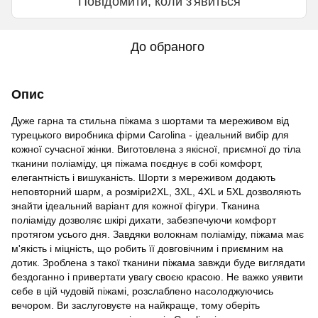
Повідомити, коли з'явиться
До обраного
Опис
Дуже гарна та стильна піжама з шортами та мереживом від
турецького виробника фірми Carolina - ідеальний вибір для
кожної сучасної жінки. Виготовлена з якісної, приємної до тіла
тканини поліаміду, ця піжама поєднує в собі комфорт,
елегантність і вишуканість. Шорти з мереживом додають
неповторний шарм, а розміри2XL, 3XL, 4XL и 5XL дозволяють
знайти ідеальний варіант для кожної фігури. Тканина
поліаміду дозволяє шкірі дихати, забезпечуючи комфорт
протягом усього дня. Завдяки волокнам поліаміду, піжама має
м'якість і міцність, що робить її довговічним і приємним на
дотик. Зроблена з такої тканини піжама завжди буде виглядати
бездоганно і привертати увагу своєю красою. Не важко уявити
себе в цій чудовій піжамі, розслаблено насолоджуючись
вечором. Ви заслуговуєте на найкраще, тому оберіть