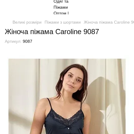
Великі розміри
Піжами з шортами
Жіноча піжама Caroline 
Жіноча піжама Caroline 9087
Артикул:
9087