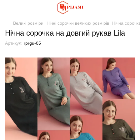
Великі розміри
Нічні сорочки великих розмірів
Нічна сорочка
Нічна сорочка на довгий рукав Lila
Артикул:
rprgu-05