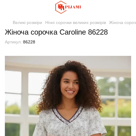
Великі розміри
Нічні сорочки великих розмірів
Жіноча сороч
Жіноча сорочка Caroline 86228
Артикул:
86228