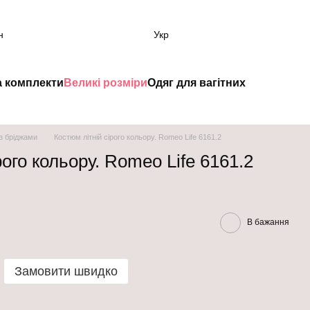
н
Укр
а комплекти
Великі розміри
Одяг для вагітних
з бріджами
Костюм літній сірого кольору. Romeo Life 6161.2
рого кольору. Romeo Life 6161.2
В бажання
Замовити швидко