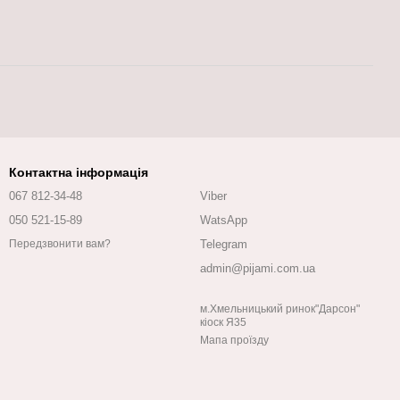
Контактна інформація
067 812-34-48
Viber
050 521-15-89
WatsApp
Telegram
Передзвонити вам?
admin@pijami.com.ua
м.Хмельницький ринок"Дарсон"
кіоск Я35
Мапа проїзду