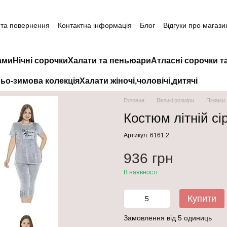
 та повернення
Контактна інформація
Блог
Відгуки про магази
ами
Нічні сорочки
Халати та пеньюари
Атласні сорочки т
ьо-зимова колекція
Халати жіночі,чоловічі,дитячі
Головна
Великі розміри
Піжами 
Костюм літній сі
Артикул: 6161.2
936 грн
В наявності
Купити
Замовлення від 5 одиниць