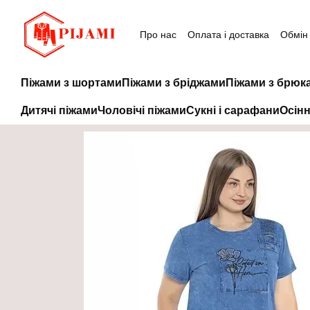
Перейти до основного контенту
Про нас
Оплата і доставка
Обмін
Піжами з шортами
Піжами з бріджами
Піжами з брюк
Дитячі піжами
Чоловічі піжами
Сукні і сарафани
Осінн