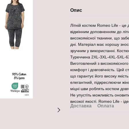
Опис
Літній костюм Romeo Life - це
відмінним доповненням до літн
високоякісної тканини, що забе
дні. Матеріал має хорошу зносо
зручним у використанні. Костю
Туреччина 2XL-3XL-4XL-5XL-6XL
Виготовлений з високоякісного
комфорт і довговічність. Цей 
що гарантує його високу якіст
елегантний, підкреслюючи жіноч
міцні шви роблять костюм довг
Не упустіть можливість оновит
високої якості. Romeo Life - ід
Доставка
Оплата