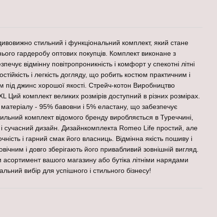
 дивовижно стильний і функціональний комплект, який стане
ього гардеробу оптових покупців. Комплект виконане з
зпечує відмінну повітропроникність і комфорт у спекотні літні
стійкість і легкість догляду, що робить костюм практичним і
м під джинс хорошої якості. Стрейч-котон Виробництво
 Ций комплект великих розмірів доступний в різних розмірах.
 матеріалу - 95% бавовни і 5% еластану, що забезпечує
стильний комплект відомого бренду виробляється в Туреччині,
ь і сучасний дизайн. Дизайнкомплекта Romeo Life простий, але
ність і гарний смак його власниць. Відмінна якість пошиву і
овічним і довго зберігають його привабливий зовнішній вигляд.
и асортимент вашого магазину або бутіка літніми нарядами
еальний вибір для успішного і стильного бізнесу!