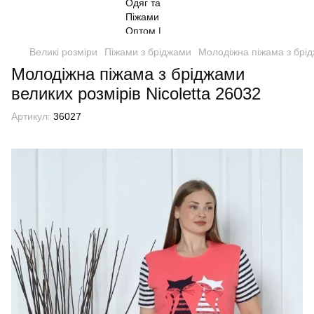
Великі розміри
Піжами з бріджами
Молодіжна піжама з брід
Молодіжна піжама з бріджами
великих розмірів Nicoletta 26032
Артикул:
36027