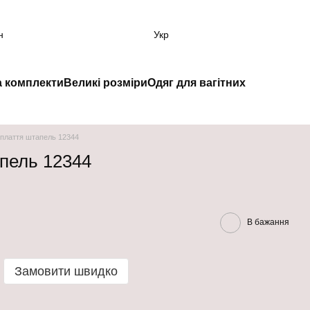
н
Укр
а комплекти
Великі розміри
Одяг для вагітних
 плаття штапель 12344
апель 12344
В бажання
Замовити швидко