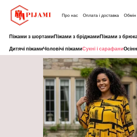
Перейти до основного контенту
Про нас
Оплата і доставка
Обмін
Піжами з шортами
Піжами з бріджами
Піжами з брюк
Дитячі піжами
Чоловічі піжами
Сукні і сарафани
Осінн