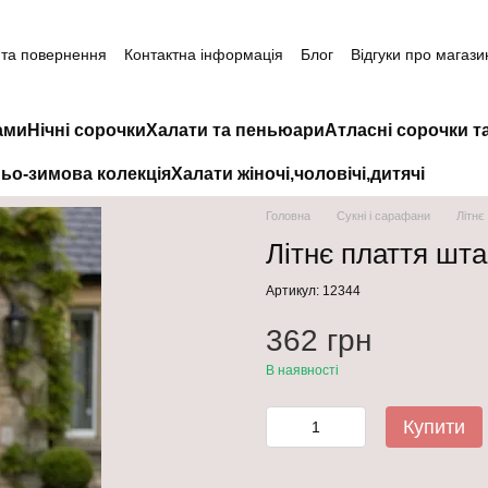
 та повернення
Контактна інформація
Блог
Відгуки про магази
ами
Нічні сорочки
Халати та пеньюари
Атласні сорочки т
ьо-зимова колекція
Халати жіночі,чоловічі,дитячі
Головна
Сукні і сарафани
Літнє
Літнє плаття шт
Артикул: 12344
362 грн
В наявності
Купити