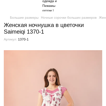
Большие размеры
Ночные сорочки больших размеров
Женс
Женская ночнушка в цветочки
Saimeiqi 1370-1
Артикул:
1370-1