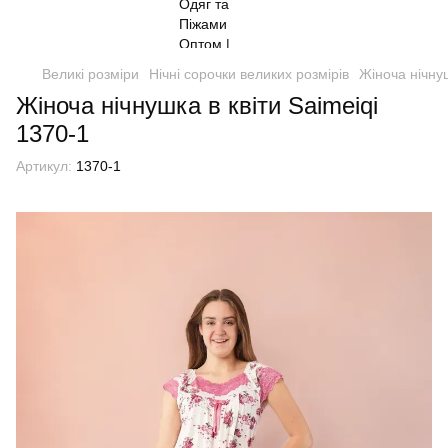
Великі розміри
Нічні сорочки великих розмірів
Жіноча нічнуш
Жіноча нічнушка в квіти Saimeiqi
1370-1
Артикул:
1370-1