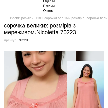
Великі розміри
Нічні сорочки великих розмірів
сорочка вели
сорочка великих розмірів з
мереживом.Nicoletta 70223
Артикул:
70223