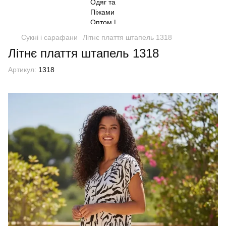
Сукні і сарафани
Літнє плаття штапель 1318
Літнє плаття штапель 1318
Артикул:
1318