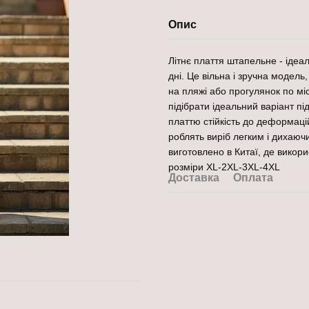
Опис
Літнє плаття штапельне - ідеаль
дні. Це вільна і зручна модель,
на пляжі або прогулянок по мі
підібрати ідеальний варіант під
платтю стійкість до деформаці
роблять виріб легким і дихаюч
виготовлено в Китаї, де викорис
розміри XL-2XL-3XL-4XL
Доставка
Оплата