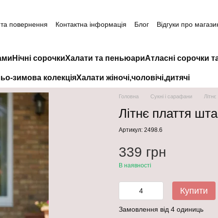
 та повернення
Контактна інформація
Блог
Відгуки про магази
ами
Нічні сорочки
Халати та пеньюари
Атласні сорочки т
ьо-зимова колекція
Халати жіночі,чоловічі,дитячі
Головна
Сукні і сарафани
Літнє
Літнє плаття шта
Артикул: 2498.6
339 грн
В наявності
Купити
Замовлення від 4 одиниць