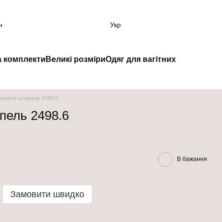
н
Укр
а комплекти
Великі розміри
Одяг для вагітних
 плаття штапель 2498.6
пель 2498.6
В бажання
Замовити швидко