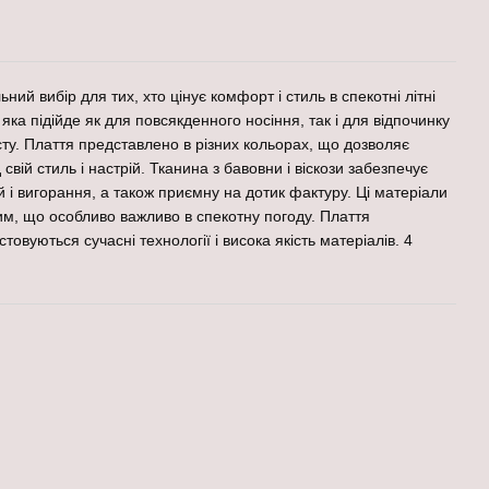
ний вибір для тих, хто цінує комфорт і стиль в спекотні літні
 яка підійде як для повсякденного носіння, так і для відпочинку
сту. Плаття представлено в різних кольорах, що дозволяє
 свій стиль і настрій. Тканина з бавовни і віскози забезпечує
й і вигорання, а також приємну на дотик фактуру. Ці матеріали
им, що особливо важливо в спекотну погоду. Плаття
товуються сучасні технології і висока якість матеріалів. 4