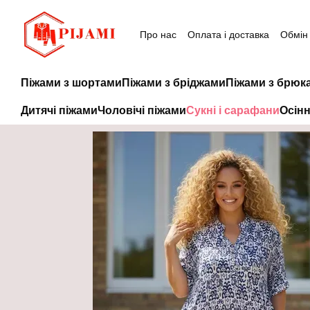
Перейти до основного контенту
Про нас
Оплата і доставка
Обмін
Піжами з шортами
Піжами з бріджами
Піжами з брюк
Дитячі піжами
Чоловічі піжами
Сукні і сарафани
Осінн