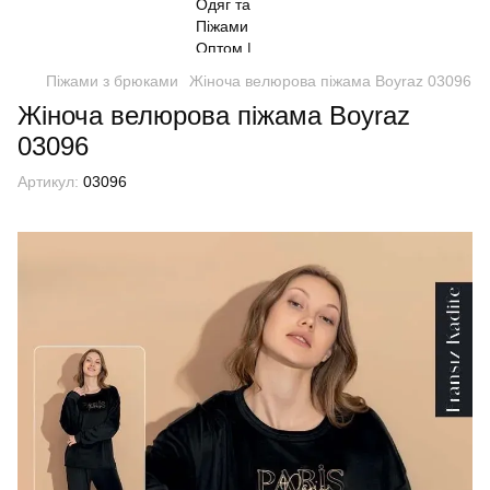
Піжами з брюками
Жіноча велюрова піжама Boyraz 03096
Жіноча велюрова піжама Boyraz
03096
Артикул:
03096