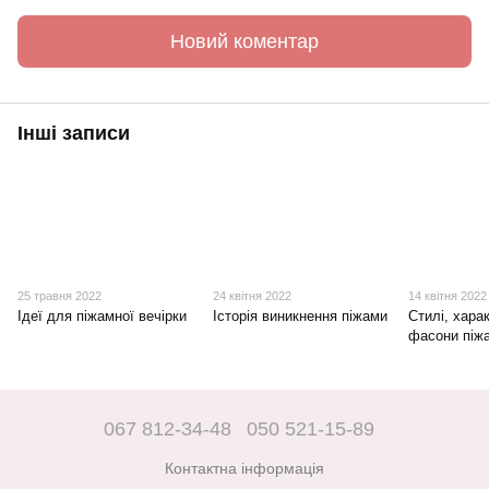
Новий коментар
Інші записи
25 травня 2022
24 квітня 2022
14 квітня 2022
Ідеї для піжамної вечірки
Історія виникнення піжами
Стилі, хара
фасони піж
067 812-34-48
050 521-15-89
Контактна інформація