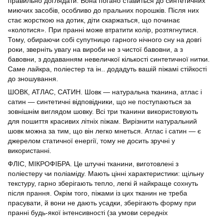
правильно доглядати. Вона погано ставиться до синтетичних
миючих засобів, особливо до пральних порошків. Після них
стає жорсткою на дотик, діти скаржаться, що починає
«колотися». При пранні може втратити колір, розтягнутися.
Тому, обираючи собі супутницю гарного нічного сну на довгі
роки, зверніть увагу на вироби не з чистої бавовни, а з
бавовни, з додаванням невеличкої кількості синтетичної нитки.
Саме лайкра, поліестер та ін.. додадуть вашій піжамі стійкості
до зношування.
ШОВК, АТЛАС, САТИН. Шовк — натуральна тканина, атлас і
сатин — синтетичні відповідники, що не поступаються за
зовнішнім виглядом шовку. Всі три тканини використовують
для пошиття красивих літніх піжам. Вирізнити натуральний
шовк можна за тим, що він легко мнеться. Атлас і сатин — є
джерелом статичної енергії, тому не досить зручні у
використанні.
ФЛІС, МІКРОФІБРА. Це штучні тканини, виготовлені з
поліестеру чи поліаміду. Мають цінні характеристики: щільну
текстуру, гарно зберігають тепло, легкі й найкраще сохнуть
після прання. Окрім того, піжами із цих тканин не треба
прасувати, й вони не дають усадки, зберігають форму при
пранні будь-якої інтенсивності (за умови середніх