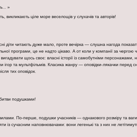
... »
ують, викликають ціле море веселощів у слухачів та авторів!
асні діти читають дуже мало, проте вечірка — слушна нагода показа
ільної програми, це не надто цікаво. А от коли у компанії за черго
вигадувати щось своє: власні історії із самобутніми персонажами, 
ігор та мультфільмів. Класика жанру — оповідки-лякачки перед сн
ісля тих оповідок.
 битви подушками!
вилами. По-перше, подушки учасників — однакового розміру та ваги. 
и із сучасним наповнювачами: вони легенькі та з них не летітимуть 