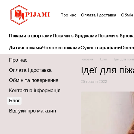
Перейти до основного контенту
Про нас
Оплата і доставка
Обмін
Піжами з шортами
Піжами з бріджами
Піжами з брюк
Дитячі піжами
Чоловічі піжами
Сукні і сарафани
Осінн
Про нас
Головна
Блог
Ідеї для піжа
Ідеї для пі
Оплата і доставка
Обмін та повернення
25 травня 2022
Контактна інформація
Блог
Відгуки про магазин