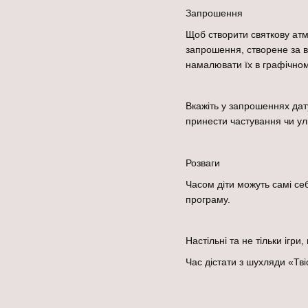
Запрошення
Щоб створити святкову атм
запрошення, створене за в
намалювати їх в графічном
Вкажіть у запрошеннях дату
принести частування чи улю
Розваги
Часом діти можуть самі се
програму.
Настільні та не тільки ігри
Час дістати з шухляди «Тві