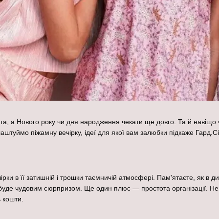
та, а Нового року чи дня народження чекати ще довго. Та й навіщо 
аштуймо піжамну вечірку, ідеї для якої вам залюбки підкаже Гард.Ci
чірки в її затишній і трошки таємничій атмосфері. Пам'ятаєте, як в
 буде чудовим сюрпризом. Ще один плюс — простота організації. Не 
ь кошти.