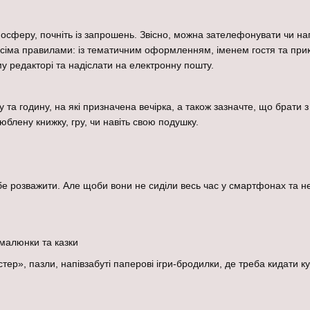
осферу, почніть із запрошень. Звісно, можна зателефонувати чи на
сіма правилами: із тематичним оформленням, іменем гостя та прик
у редакторі та надіслати на електронну пошту.
 та годину, на які призначена вечірка, а також зазначте, що брати з
блену книжку, гру, чи навіть свою подушку.
бе розважити. Але щоби вони не сиділи весь час у смартфонах та не
, малюнки та казки
стер», пазли, напівзабуті паперові ігри-бродилки, де треба кидати 