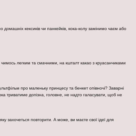
 домашніх кексиків чи панкейків, кока-колу замінимо чаєм або
ей чимось легким та смачними, на кшталт какао з круасанчиками
ультфільм про маленьку принцесу та бенкет опівночі? Заварні
рка триватиме допізна, головне, не надто галасувати, щоб не
яку захочеться повторити. А може, ви маєте свої ідеї для