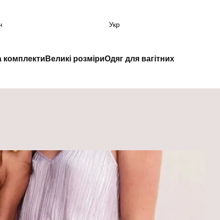
н
Укр
а комплекти
Великі розміри
Одяг для вагітних