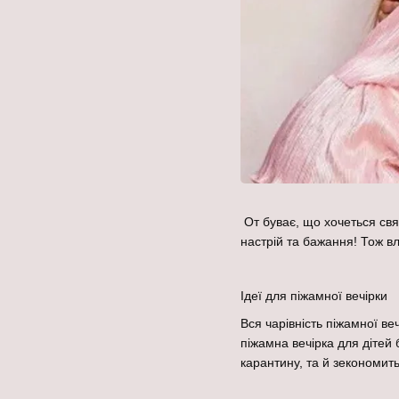
От буває, що хочеться свя
настрій та бажання! Тож вл
Ідеї для піжамної вечірки
Вся чарівність піжамної ве
піжамна вечірка для дітей
карантину, та й зекономит