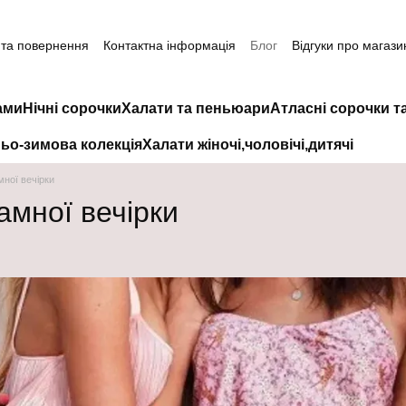
 та повернення
Контактна інформація
Блог
Відгуки про магази
ами
Нічні сорочки
Халати та пеньюари
Атласні сорочки т
ьо-зимова колекція
Халати жіночі,чоловічі,дитячі
мної вечірки
жамної вечірки