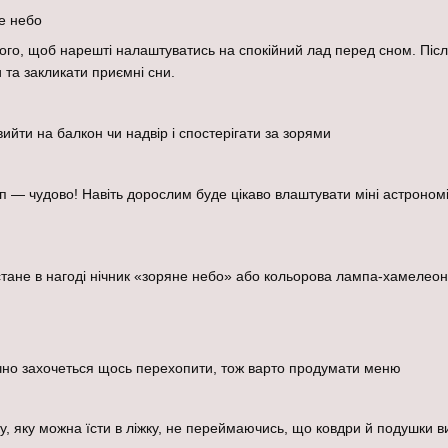
е небо
того, щоб нарешті налаштуватись на спокійний лад перед сном. Післ
 та закликати приємні сни.
ийти на балкон чи надвір і спостерігати за зорями
п — чудово! Навіть дорослим буде цікаво влаштувати міні астрономі
стане в нагоді нічник «зоряне небо» або кольорова лампа-хамелеон
чно захочеться щось перехопити, тож варто продумати меню
у, яку можна їсти в ліжку, не переймаючись, що ковдри й подушки в