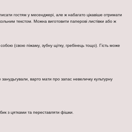
писати гостям у месенджері, але ж набагато цікавіше отримати
ольним текстом. Можна виготовити паперові листівки або ж
 собою (свою піжаму, зубну щітку, гребінець тощо). Гість може
 занудьгували, варто мати про запас невеличку культурну
кубик з цятками та переставляти фішки.