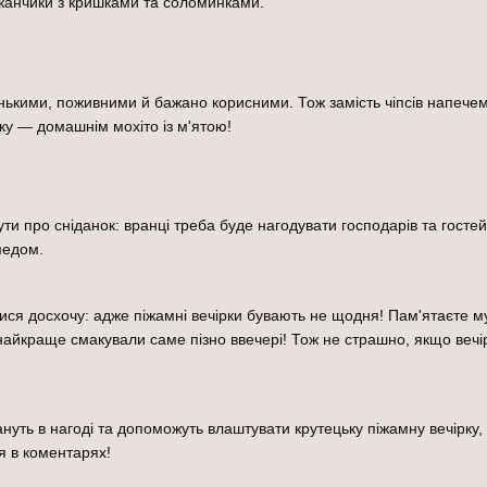
аканчики з кришками та соломинками.
ькими, поживними й бажано корисними. Тож замість чіпсів напечемо
ку — домашнім мохіто із м'ятою!
ути про сніданок: вранці треба буде нагодувати господарів та гост
медом.
ися досхочу: адже піжамні вечірки бувають не щодня! Пам'ятаєте м
 найкраще смакували саме пізно ввечері! Тож не страшно, якщо вечі
ануть в нагоді та допоможуть влаштувати крутецьку піжамну вечірку, 
я в коментарях!