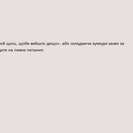
люй щось, щоби вийшло дещо», або складаючи кумедні казки за
дати на певне питання: