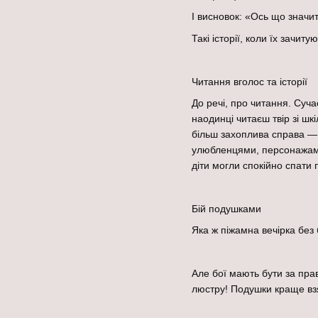
І висновок: «Ось що значить
Такі історії, коли їх зачит
Читання вголос та історії
До речі, про читання. Суч
наодинці читаєш твір зі шк
більш захоплива справа — 
улюбленцями, персонажами 
діти могли спокійно спати п
Бій подушками
Яка ж піжамна вечірка без
Але бої мають бути за пра
люстру! Подушки краще взят