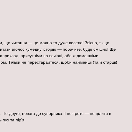
ти, що читання — це модно та дуже весело! Звісно, якщо
ю читати вголос кумедну історію — побачите, буде смішно! Ще
наприклад, присутніми на вечірці, або ж домашніми
ом. Тільки не перестарайтеся, щоби найменші (та й старші)
По-друге, повага до суперника. І по-третє — не цілити в
пух та пір'я.