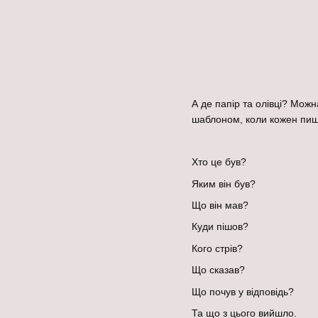
А де папір та олівці? Мо
шаблоном, коли кожен пише
Хто це був?
Яким він був?
Що він мав?
Куди пішов?
Кого стрів?
Що сказав?
Що почув у відповідь?
Та що з цього вийшло.