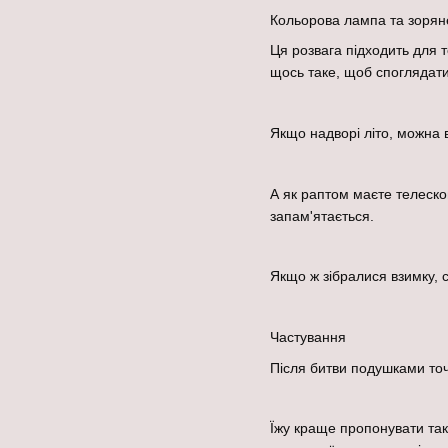
Кольорова лампа та зорян
Ця розвага підходить для 
щось таке, щоб споглядати
Якщо надворі літо, можна в
А як раптом маєте телеско
запам'ятається.
Якщо ж зібралися взимку, 
Частування
Після битви подушками то
Їжу краще пропонувати так