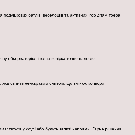
я подушкових батлів, веселощів та активних ігор дітям треба
чну обсерваторію, і ваша вечірка точно надовго
, яка світить неяскравим сяйвом, що змінює кольори.
имастяться у соусі або будуть залиті напоями. Гарне рішення