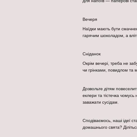
для напоїв — паперові ст
Вечеря
Наїдки мають бути смачнен
гарячим шоколадом, а вліт
Сніданок
Окрім вечері, треба не заб
чи грінками, повидлом та 
Дозвольте дітям повеселит
еклери та тістечка чомусь
заважати сусідам.
Сподіваємось, наші ідеї ст
домашнього свята? Ділітьс